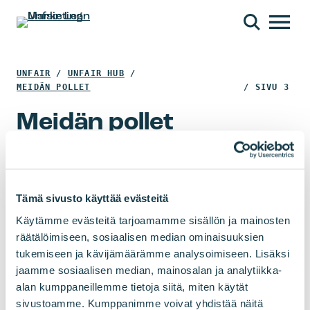
HAE
VERKKOSIVULTA
OPEN MENU
UNFAIR
/
UNFAIR HUB
/
MEIDÄN POLLET
/
SIVU 3
Meidän pollet
MEIDÄN POLLET
T
i
Tiedonjanoinen toimarimme Johanna tähtää
Tämä sivusto käyttää evästeitä
e
korkealle ja mahdollistaa haaveet
MEIDÄN POLLET
T
d
Käytämme evästeitä tarjoamamme sisällön ja mainosten
a
o
räätälöimiseen, sosiaalisen median ominaisuuksien
Taiteellisen tarkka Hanna miettii aina askeleen
i
pidemmälle
tukemiseen ja kävijämäärämme analysoimiseen. Lisäksi
n
MEIDÄN POLLET
E
t
jaamme sosiaalisen median, mainosalan ja analytiikka-
j
m
alan kumppaneillemme tietoja siitä, miten käytät
e
Emmi on ranskaa rakastava sisältötaituri, joka
a
sivustoamme. Kumppanimme voivat yhdistää näitä
m
syttyy strategiasta
e