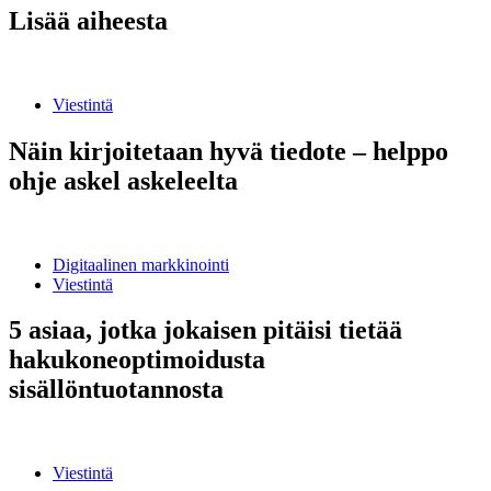
Lisää aiheesta
Näin
kirjoitetaan
Viestintä
hyvä
tiedote
–
Näin kirjoitetaan hyvä tiedote – helppo
helppo
ohje askel askeleelta
ohje
askel
askeleelta
5
asiaa,
Digitaalinen markkinointi
jotka
Viestintä
jokaisen
pitäisi
tietää
5 asiaa, jotka jokaisen pitäisi tietää
hakukoneoptimoidusta
hakukoneoptimoidusta
sisällöntuotannosta
sisällöntuotannosta
Selkokieli
on
Viestintä
viestinnän