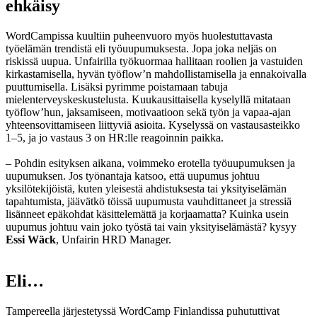
ehkäisy
WordCampissa kuultiin puheenvuoro myös huolestuttavasta
työelämän trendistä eli työuupumuksesta. Jopa joka neljäs on
riskissä uupua. Unfairilla työkuormaa hallitaan roolien ja vastuiden
kirkastamisella, hyvän työflow’n mahdollistamisella ja ennakoivalla
puuttumisella. Lisäksi pyrimme poistamaan tabuja
mielenterveyskeskustelusta. Kuukausittaisella kyselyllä mitataan
työflow’hun, jaksamiseen, motivaatioon sekä työn ja vapaa-ajan
yhteensovittamiseen liittyviä asioita. Kyselyssä on vastausasteikko
1–5, ja jo vastaus 3 on HR:lle reagoinnin paikka.
– Pohdin esityksen aikana, voimmeko erotella työuupumuksen ja
uupumuksen. Jos työnantaja katsoo, että uupumus johtuu
yksilötekijöistä, kuten yleisestä ahdistuksesta tai yksityiselämän
tapahtumista, jäävätkö töissä uupumusta vauhdittaneet ja stressiä
lisänneet epäkohdat käsittelemättä ja korjaamatta? Kuinka usein
uupumus johtuu vain joko työstä tai vain yksityiselämästä? kysyy
Essi Wäck
, Unfairin HRD Manager.
Eli…
Tampereella järjestetyssä WordCamp Finlandissa puhututtivat