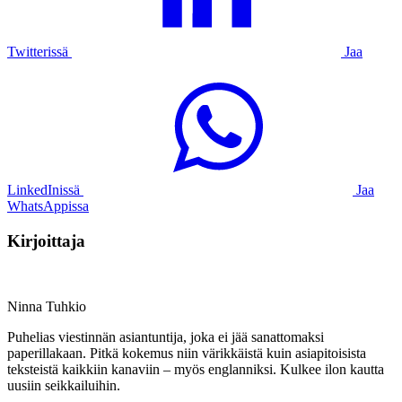
Twitterissä
Jaa
LinkedInissä
Jaa
WhatsAppissa
Kirjoittaja
Ninna Tuhkio
Puhelias viestinnän asiantuntija, joka ei jää sanattomaksi
paperillakaan. Pitkä kokemus niin värikkäistä kuin asiapitoisista
teksteistä kaikkiin kanaviin – myös englanniksi. Kulkee ilon kautta
uusiin seikkailuihin.