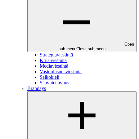
Open
sub-menu
Close sub-menu
Strategiaviestintä
Kriisiviestintä
Mediaviestintä
Vastuullisuusviestintä
Selkokieli
Saavutettavuus
Brändäys