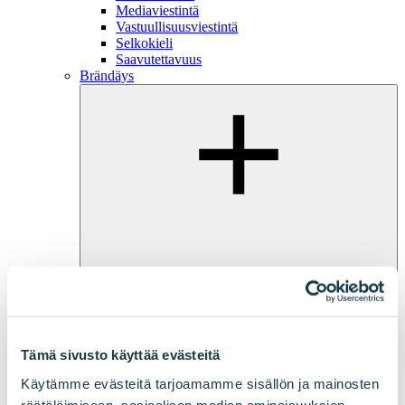
Mediaviestintä
Vastuullisuusviestintä
Selkokieli
Saavutettavuus
Brändäys
Tämä sivusto käyttää evästeitä
Open
sub-menu
Close sub-menu
Käytämme evästeitä tarjoamamme sisällön ja mainosten
Visuaalinen identiteetti
Tuotteistaminen
räätälöimiseen, sosiaalisen median ominaisuuksien