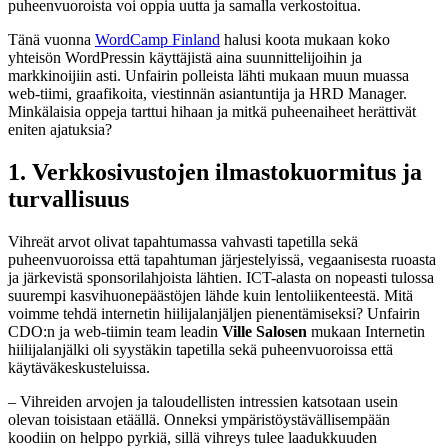
puheenvuoroista voi oppia uutta ja samalla verkostoitua.
Tänä vuonna
WordCamp Finland
halusi koota mukaan koko
yhteisön WordPressin käyttäjistä aina suunnittelijoihin ja
markkinoijiin asti. Unfairin polleista lähti mukaan muun muassa
web-tiimi, graafikoita, viestinnän asiantuntija ja HRD Manager.
Minkälaisia oppeja tarttui hihaan ja mitkä puheenaiheet herättivät
eniten ajatuksia?
1. Verkkosivustojen ilmastokuormitus ja
turvallisuus
Vihreät arvot olivat tapahtumassa vahvasti tapetilla sekä
puheenvuoroissa että tapahtuman järjestelyissä, vegaanisesta ruoasta
ja järkevistä sponsorilahjoista lähtien. ICT-alasta on nopeasti tulossa
suurempi kasvihuonepäästöjen lähde kuin lentoliikenteestä. Mitä
voimme tehdä internetin hiilijalanjäljen pienentämiseksi? Unfairin
CDO:n ja web-tiimin team leadin
Ville Salosen
mukaan Internetin
hiilijalanjälki oli syystäkin tapetilla sekä puheenvuoroissa että
käytäväkeskusteluissa.
– Vihreiden arvojen ja taloudellisten intressien katsotaan usein
olevan toisistaan etäällä. Onneksi ympäristöystävällisempään
koodiin on helppo pyrkiä, sillä vihreys tulee laadukkuuden