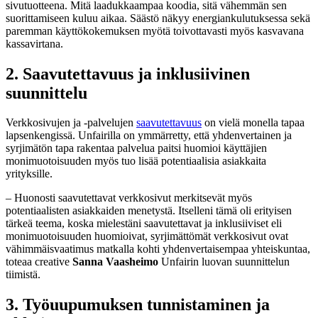
sivutuotteena. Mitä laadukkaampaa koodia, sitä vähemmän sen
suorittamiseen kuluu aikaa. Säästö näkyy energiankulutuksessa sekä
paremman käyttökokemuksen myötä toivottavasti myös kasvavana
kassavirtana.
2.
Saavutettavuus ja inklusiivinen
suunnittelu
Verkkosivujen ja -palvelujen
saavutettavuus
on vielä monella tapaa
lapsenkengissä. Unfairilla on ymmärretty, että yhdenvertainen ja
syrjimätön tapa rakentaa palvelua paitsi huomioi käyttäjien
monimuotoisuuden myös tuo lisää potentiaalisia asiakkaita
yrityksille.
– Huonosti saavutettavat verkkosivut merkitsevät myös
potentiaalisten asiakkaiden menetystä. Itselleni tämä oli erityisen
tärkeä teema, koska mielestäni saavutettavat ja inklusiiviset eli
monimuotoisuuden huomioivat, syrjimättömät verkkosivut ovat
vähimmäisvaatimus matkalla kohti yhdenvertaisempaa yhteiskuntaa,
toteaa creative
Sanna Vaasheimo
Unfairin luovan suunnittelun
tiimistä.
3.
Työuupumuksen tunnistaminen ja