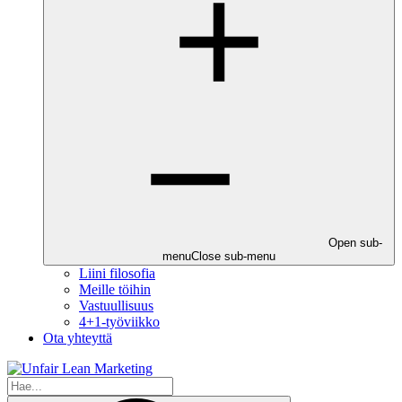
Open sub-
menu
Close sub-menu
Liini filosofia
Meille töihin
Vastuullisuus
4+1-työviikko
Ota yhteyttä
Hae
verkkosivulta