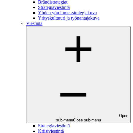
Brändistrategiat
Strategiaviestintä
Yhden yön ihme -strategiakuva
Yrityskulttuuri ja työnantajakuva
Viestintä
Open
sub-menu
Close sub-menu
Strategiaviestintä
Kriisiviestintä