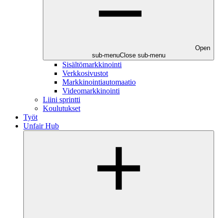
Open
sub-menu
Close sub-menu
Sisältömarkkinointi
Verkkosivustot
Markkinointiautomaatio
Videomarkkinointi
Liini sprintti
Koulutukset
Työt
Unfair Hub