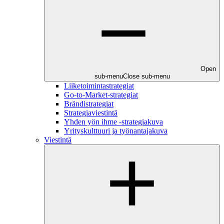
Open
sub-menu
Close sub-menu
Liiketoimintastrategiat
Go-to-Market-strategiat
Brändistrategiat
Strategiaviestintä
Yhden yön ihme -strategiakuva
Yrityskulttuuri ja työnantajakuva
Viestintä