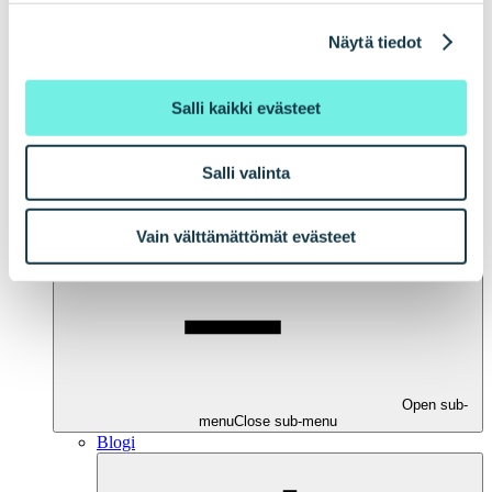
Liini sprintti
Koulutukset
Näytä tiedot
Työt
Unfair Hub
Salli kaikki evästeet
Salli valinta
Vain välttämättömät evästeet
Open sub-
menu
Close sub-menu
Blogi