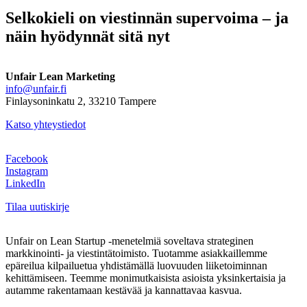
supervoima
–
Selkokieli on viestinnän supervoima – ja
ja
näin hyödynnät sitä nyt
näin
hyödynnät
sitä
nyt
Unfair Lean Marketing
info@unfair.fi
Finlaysoninkatu 2, 33210 Tampere
Katso yhteystiedot
Facebook
Instagram
LinkedIn
Tilaa uutiskirje
Unfair on Lean Startup -menetelmiä soveltava strateginen
markkinointi- ja viestintätoimisto. Tuotamme asiakkaillemme
epäreilua kilpailuetua yhdistämällä luovuuden liiketoiminnan
kehittämiseen. Teemme monimutkaisista asioista yksinkertaisia ja
autamme rakentamaan kestävää ja kannattavaa kasvua.