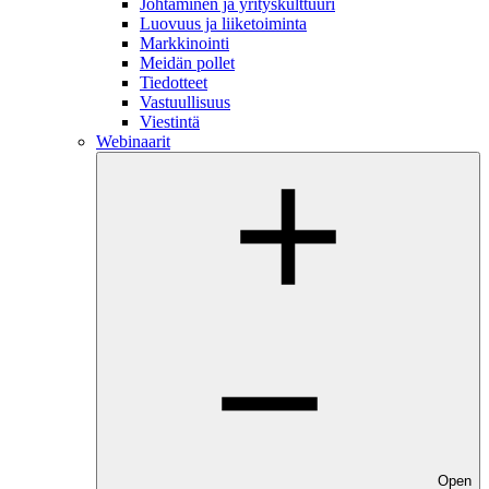
Johtaminen ja yrityskulttuuri
Luovuus ja liiketoiminta
Markkinointi
Meidän pollet
Tiedotteet
Vastuullisuus
Viestintä
Webinaarit
Open