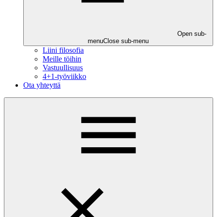
Open sub-
menu
Close sub-menu
Liini filosofia
Meille töihin
Vastuullisuus
4+1-työviikko
Ota yhteyttä