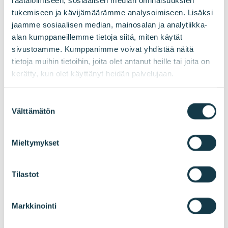
Äänibrändäys
tukemiseen ja kävijämäärämme analysoimiseen. Lisäksi
Digitaalinen markkinointi
jaamme sosiaalisen median, mainosalan ja analytiikka-
alan kumppaneillemme tietoja siitä, miten käytät
sivustoamme. Kumppanimme voivat yhdistää näitä
tietoja muihin tietoihin, joita olet antanut heille tai joita on
kerätty, kun olet käyttänyt heidän palvelujaan.
Suostumuksen
Välttämätön
valinta
Mieltymykset
Tilastot
Open
sub-menu
Close sub-menu
Sisältömarkkinointi
Verkkosivustot
Markkinointi
Markkinointiautomaatio
Videomarkkinointi