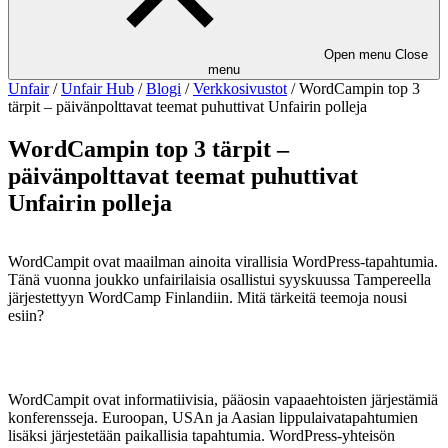
Open menu
Close
menu
Unfair
/
Unfair Hub
/
Blogi
/
Verkkosivustot
/
WordCampin top 3
tärpit – päivänpolttavat teemat puhuttivat Unfairin polleja
WordCampin top 3 tärpit –
päivänpolttavat teemat puhuttivat
Unfairin polleja
WordCampit ovat maailman ainoita virallisia WordPress-tapahtumia.
Tänä vuonna joukko unfairilaisia osallistui syyskuussa Tampereella
järjestettyyn WordCamp Finlandiin. Mitä tärkeitä teemoja nousi
esiin?
WordCampit ovat informatiivisia, pääosin vapaaehtoisten järjestämiä
konferensseja. Euroopan, USAn ja Aasian lippulaivatapahtumien
lisäksi järjestetään paikallisia tapahtumia. WordPress-yhteisön