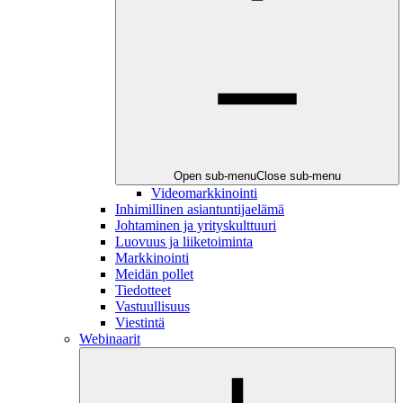
Open sub-menu
Close sub-menu
Videomarkkinointi
Inhimillinen asiantuntijaelämä
Johtaminen ja yrityskulttuuri
Luovuus ja liiketoiminta
Markkinointi
Meidän pollet
Tiedotteet
Vastuullisuus
Viestintä
Webinaarit