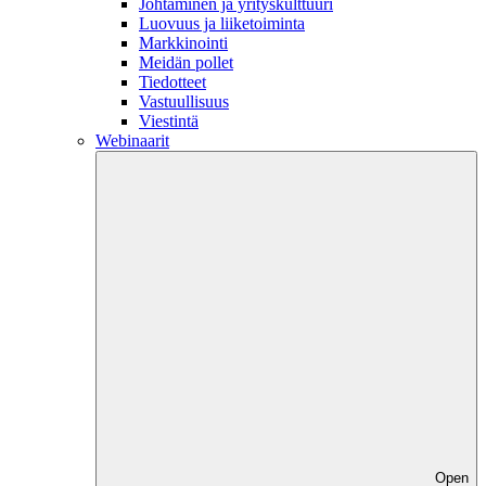
Johtaminen ja yrityskulttuuri
Luovuus ja liiketoiminta
Markkinointi
Meidän pollet
Tiedotteet
Vastuullisuus
Viestintä
Webinaarit
Open