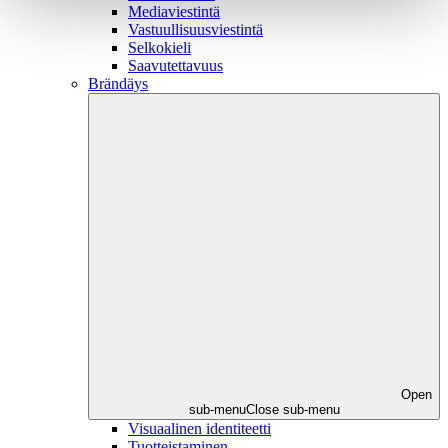
Mediaviestintä
Vastuullisuusviestintä
Selkokieli
Saavutettavuus
Brändäys
Open
sub-menu
Close sub-menu
Visuaalinen identiteetti
Tuotteistaminen