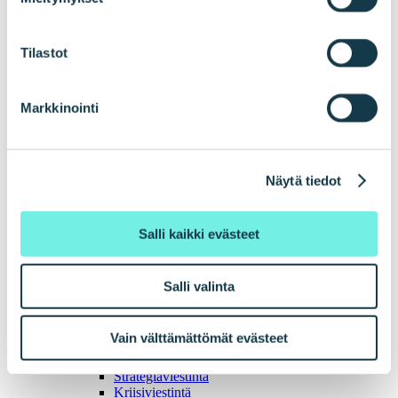
Brändistrategiat
Strategiaviestintä
Yhden yön ihme -strategiakuva
Tilastot
Yrityskulttuuri ja työnantajakuva
Viestintä
Markkinointi
Näytä tiedot
Salli kaikki evästeet
Salli valinta
Vain välttämättömät evästeet
Open
sub-menu
Close sub-menu
Strategiaviestintä
Kriisiviestintä