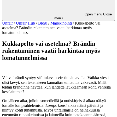
Open menu
Close
menu
Unfair
/
Unfair Hub
/
Blogi
/
Markkinointi
/
Kukkapelto vai
asetelma? Brändin rakentaminen vaatii harkintaa myös
lomatunnelmissa
Kukkapelto vai asetelma? Brändin
rakentaminen vaatii harkintaa myös
lomatunnelmissa
Vahva brändi syntyy sitä tukevan viestinnän avulla. Vaikka viesti
olisi kevyt, sen tekemiseen kannattaa suhtautua vakavasti. Miltä
teidän brändinne näyttää, kun lähdette laukkaamaan kohti vehreitä
kesälaitumia?
On jälleen aika, jolloin sometileillä ja uutiskirjeissä alkaa näkyä
lomalle lompsahtelemisia.
Lomps-kausi
alkaa näinä päivinä ja
kiihtyy kohti juhannusta. Myös unfairilaisia on heinäkuussa
enemmän riippukeinuissa ja laitureilla kuin tietokoneen ääressä,