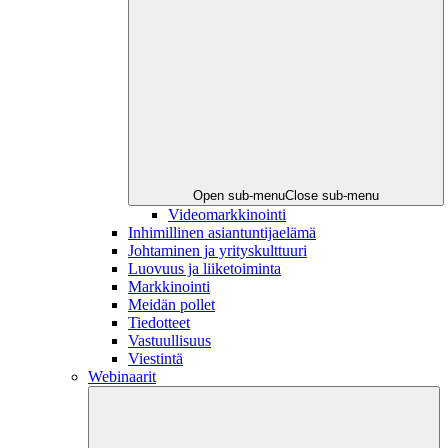
Open sub-menu
Close sub-menu
Videomarkkinointi
Inhimillinen asiantuntijaelämä
Johtaminen ja yrityskulttuuri
Luovuus ja liiketoiminta
Markkinointi
Meidän pollet
Tiedotteet
Vastuullisuus
Viestintä
Webinaarit