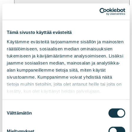
Open sub-
menu
Close sub-menu
Strategia
Tämä sivusto käyttää evästeitä
Käytämme evästeitä tarjoamamme sisällön ja mainosten
räätälöimiseen, sosiaalisen median ominaisuuksien
tukemiseen ja kävijämäärämme analysoimiseen. Lisäksi
jaamme sosiaalisen median, mainosalan ja analytiikka-
alan kumppaneillemme tietoja siitä, miten käytät
sivustoamme. Kumppanimme voivat yhdistää näitä
tietoja muihin tietoihin, joita olet antanut heille tai joita on
kerätty, kun olet käyttänyt heidän palvelujaan.
Suostumuksen
Välttämätön
Open
valinta
sub-menu
Close sub-menu
Liiketoimintastrategiat
Go-to-Market-strategiat
Mieltymykset