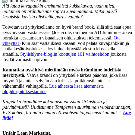
Älä lataa kuvapankin ensimmäistä kukkakuvaa, vaan mieti,
millainen on brändillenne sopiva kuvamaailma. Mikä näistä
kesäisistä kuvista olisi teille paras valinta?
Toivottavasti yrityksellänne on hyvä brand book, sillä siitä saat apua
kysymyksiin vastatessasi. (Jos ei ole, on meidän AD-tiimimme oikea
porukka jeesaamaan visuaalisen ohjeistuksen tekemisessä.
Ota
yhteyttä!
) Kun saat vastauksesi kasaan, voit palata kuvapankkiin ja
laatia kesätoivotuksesi. Jos haluat höystää viestin klassisella
sitaatilla,
Stylishlyme-blogiin koottujen 101 vaihtoehdon
joukosta
löydät varmasti sopivan.
Kannattaa pysähtyä miettimään myös brändinne todellista
merkitystä.
Vahva brändi on yritykselle tärkeä pääoma, joka lisää
myyntiä ja auttaa selviämään kriisi- ja poikkeustilanteista
vähemmillä vahingoilla.
Lue aiheesta lisää aiemmasta
blogikirjoituksestamme
.
Kaipaako brändinne kokonaisuudessaan kirkastusta ja
päivittämistä? Uudistimme Tampereen suurimman vuokranantajan,
VTS-kotien, brändin heidän 50-vuotisen taipaleensa kunniaksi.
Lue
lisää!
Unfair Lean Marketing