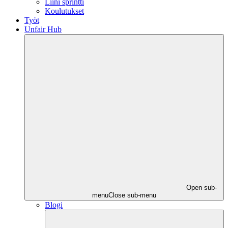
Liini sprintti
Koulutukset
Työt
Unfair Hub
Open sub-
menu
Close sub-menu
Blogi