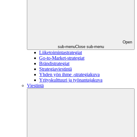
Open
sub-menu
Close sub-menu
Liiketoimintastrategiat
Go-to-Market-strategiat
Brändistrategiat
Strategiaviestintä
Yhden yön ihme -strategiakuva
Yrityskulttuuri ja työnantajakuva
Viestintä