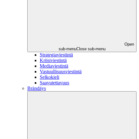
Open
sub-menu
Close sub-menu
Strategiaviestintä
Kriisiviestintä
Mediaviestintä
Vastuullisuusviestintä
Selkokieli
Saavutettavuus
Brändäys