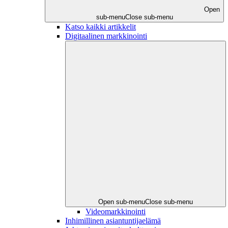
Open
sub-menu
Close sub-menu
Katso kaikki artikkelit
Digitaalinen markkinointi
Open sub-menu
Close sub-menu
Videomarkkinointi
Inhimillinen asiantuntijaelämä