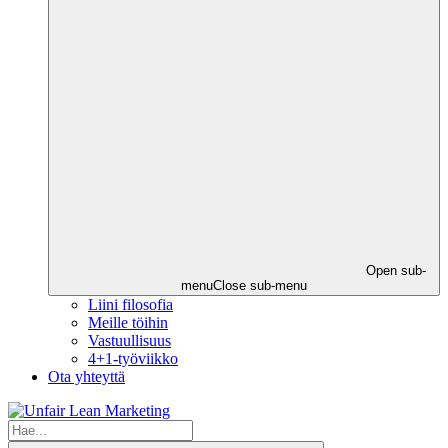
Open sub-
menu
Close sub-menu
Liini filosofia
Meille töihin
Vastuullisuus
4+1-työviikko
Ota yhteyttä
Hae
verkkosivulta