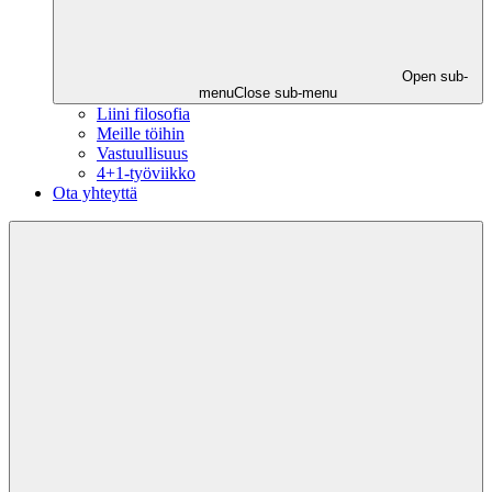
Open sub-
menu
Close sub-menu
Liini filosofia
Meille töihin
Vastuullisuus
4+1-työviikko
Ota yhteyttä