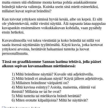
mutta ennen sitä ehdimme monta kertaa pohtia asiakkaidemme
brändejä tukevia valintoja. Kuinka usein sinä mietit esimerkiksi,
millaiset kuvat sopivat brändiisi?
Kun toivotat yrityksen nimissä hyvää kesää, aihe on kepeä. Ei silti
ole yhdentekevää, miltä viestisi näyttää. Älä napsauta lataa-nappulaa
kuvapankin ensimmäisen voikukkakuvan kohdalla, vaan pysähdy
ensin hetkeksi.
Kuvavalinnoilla voi tukea viestintää ja koko brändiä tai niillä voi
saada itsensä näyttämään tyylittömältä. Käytä kuvia, jotka kertovat
yrityksesi arvoista, herättävät haluamiasi tunteita ja luovat
persoonallisuutta.
Tässä on graafikkomme Sannan laatima tehtävä, jolla pääset
alkuun sopivan kuvamaailman miettimisessä:
1) Miltä brändinne näyttää? Kuvaile sitä adjektiiveilla.
2) Miltä brändi ei ainakaan näytä? Käytä jälleen adjektiiveja.
3) Millainen brändinne väripaletti on?
4) Mitä kuvissa esiintyy? Asioita, maisemia, eläimiä vai
ihmisiä? Millaisia ne tai he ovat?
5) Mitä tunteita tai mielikuvia brändi herättää?
6) Miten erotutte kilpailijoista? Miltä he näyttävät?