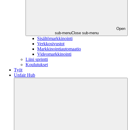
Open
sub-menu
Close sub-menu
Sisältömarkkinointi
Verkkosivustot
Markkinointiautomaatio
Videomarkkinointi
Liini sprintti
Koulutukset
Työt
Unfair Hub